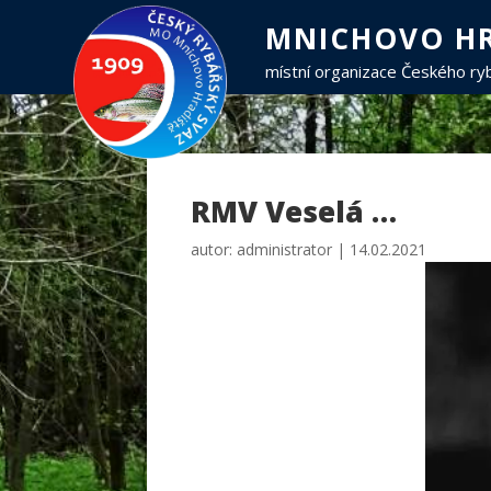
MNICHOVO HR
místní organizace Českého r
RMV Veselá …
autor:
administrator
|
14.02.2021