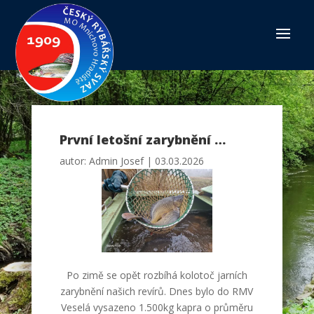
První letošní zarybnění …
autor:
Admin Josef
|
03.03.2026
Po zimě se opět rozbíhá kolotoč jarních
zarybnění našich revírů. Dnes bylo do RMV
Veselá vysazeno 1.500kg kapra o průměru