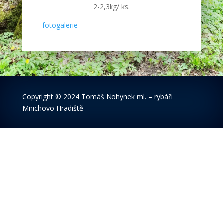
2-2,3kg/ ks.
fotogalerie
Copyright
© 2024 Tomáš Nohynek ml. – rybáři
Mnichovo Hradiště